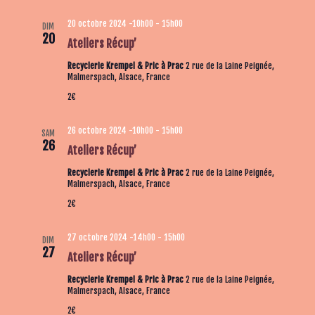
e
n
n
20 octobre 2024 -10h00
-
15h00
DIM
d
e
n
20
Ateliers Récup’
e
t
e
v
Recyclerie Krempel & Pric à Prac
2 rue de la Laine Peignée,
n
z
Malmerspach, Alsace, France
u
u
a
2€
e
n
v
s
e
i
26 octobre 2024 -10h00
-
15h00
É
SAM
d
26
g
Ateliers Récup’
v
a
a
è
Recyclerie Krempel & Pric à Prac
2 rue de la Laine Peignée,
t
Malmerspach, Alsace, France
n
t
e
e
2€
i
.
m
o
27 octobre 2024 -14h00
-
15h00
e
DIM
n
27
Ateliers Récup’
n
d
t
Recyclerie Krempel & Pric à Prac
2 rue de la Laine Peignée,
e
Malmerspach, Alsace, France
v
2€