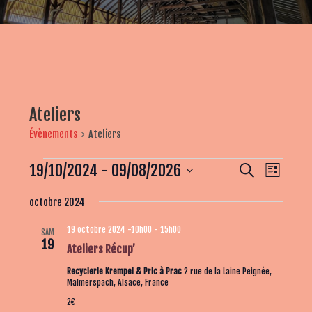
Ateliers
Évènements
Ateliers
Évènements
R
N
19/10/2024
 - 
09/08/2026
R
L
e
a
e
i
S
c
v
octobre 2024
s
c
é
h
t
i
e
l
h
19 octobre 2024 -10h00
-
15h00
e
SAM
g
r
e
19
e
Ateliers Récup’
c
a
c
r
h
t
Recyclerie Krempel & Pric à Prac
2 rue de la Laine Peignée,
t
e
Malmerspach, Alsace, France
c
i
i
h
2€
o
o