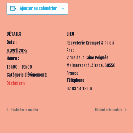
Ajouter au calendrier
DÉTAILS
LIEU
Date :
Recyclerie Krempel & Pric à
Prac
4 avril 2025
2 rue de la Laine Peignée
Heure :
Malmerspach, Alsace
,
68550
13h00 - 19h00
France
Catégorie d’Évènement:
Téléphone
Déchèterie
07 83 14 18 06
Déchèterie mobile
Déchèterie mobile