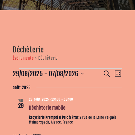
Déchèterie
Évènements
Déchèterie
Évènements
R
N
29/08/2025
 - 
07/08/2026
R
L
e
a
e
i
S
c
v
août 2025
s
c
é
h
t
i
e
l
h
29 août 2025 -13h00
-
19h00
e
VEN
g
r
e
29
e
Déchèterie mobile
c
a
c
r
h
t
Recyclerie Krempel & Pric à Prac
2 rue de la Laine Peignée,
t
e
Malmerspach, Alsace, France
c
i
i
h
o
o