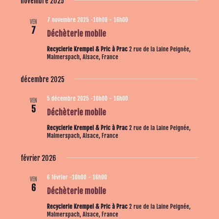
novembre 2025
u
7 novembre 2025 -10h00
-
16h00
e
VEN
7
Déchèterie mobile
s
É
Recyclerie Krempel & Pric à Prac
2 rue de la Laine Peignée,
Malmerspach, Alsace, France
v
è
décembre 2025
n
5 décembre 2025 -10h00
-
16h00
VEN
e
5
Déchèterie mobile
m
Recyclerie Krempel & Pric à Prac
2 rue de la Laine Peignée,
e
Malmerspach, Alsace, France
n
t
février 2026
s
6 février -10h00
-
16h00
VEN
6
Déchèterie mobile
Recyclerie Krempel & Pric à Prac
2 rue de la Laine Peignée,
Malmerspach, Alsace, France