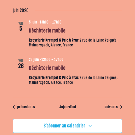
juin 2026
5 juin -13h00
-
17h00
VEN
5
Déchèterie mobile
Recyclerie Krempel & Pric à Prac
2 rue de la Laine Peignée,
Malmerspach, Alsace, France
26 juin -13h00
-
17h00
VEN
26
Déchèterie mobile
Recyclerie Krempel & Pric à Prac
2 rue de la Laine Peignée,
Malmerspach, Alsace, France
Évènements
Évènements
précédents
Aujourd’hui
suivants
S’abonner au calendrier