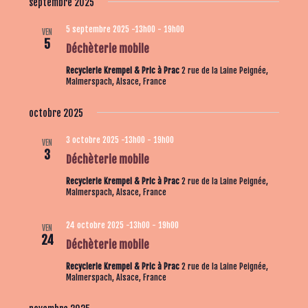
septembre 2025
e
n
n
d
e
5 septembre 2025 -13h00
-
19h00
VEN
n
5
e
Déchèterie mobile
t
e
v
n
z
Recyclerie Krempel & Pric à Prac
2 rue de la Laine Peignée,
u
Malmerspach, Alsace, France
u
a
e
n
v
octobre 2025
s
e
i
É
d
3 octobre 2025 -13h00
-
19h00
VEN
g
v
3
a
Déchèterie mobile
a
è
t
Recyclerie Krempel & Pric à Prac
2 rue de la Laine Peignée,
n
t
e
Malmerspach, Alsace, France
e
i
.
m
o
24 octobre 2025 -13h00
-
19h00
VEN
e
24
n
Déchèterie mobile
n
d
Recyclerie Krempel & Pric à Prac
2 rue de la Laine Peignée,
t
Malmerspach, Alsace, France
e
v